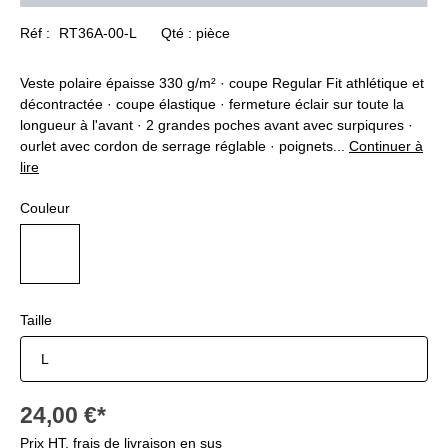
Réf :
RT36A-00-L
Qté :
pièce
Veste polaire épaisse 330 g/m² · coupe Regular Fit athlétique et
décontractée · coupe élastique · fermeture éclair sur toute la
longueur à l'avant · 2 grandes poches avant avec surpiqures ·
ourlet avec cordon de serrage réglable · poignets...
Continuer à
lire
Sélectionnez
Couleur
blanc
Sélectionnez
Taille
24,00 €*
Prix HT,
frais de livraison
en sus