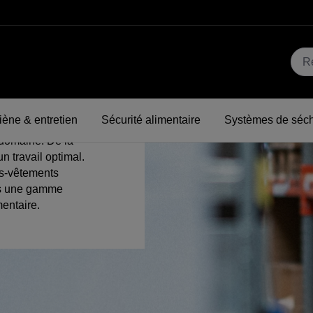
tique.
ène & entretien
Sécurité alimentaire
Systèmes de séc
e secteur de la
 domaine. De la
n travail optimal.
us-vêtements
ns une gamme
mentaire.