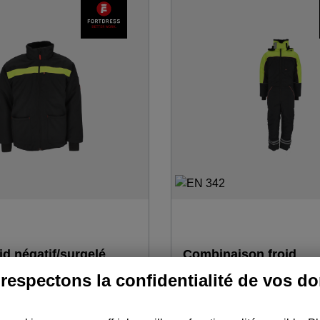
ales doublées de polaire -
empiècement haut des bras ja
e bras avec compartiment à
passepoils rouge-argent dans 
che - poignets en tricot -
coutures de séparation. Utilisa
ns le dos au niveau de la taille
-49 °C en combinaison avec la
aison avec le pantalon FTH28,
FTH25. Matériau : Tissu extérieur : 100 %
usqu'à -49 °C - Idéal pour :
polyester · Doublure : 100 % p
Isolation : 100 % polyester 24
id négatif/surgelé
Combinaison froid
négatif/surgelé POLA
respectons la confidentialité de vos d
J100
Réf : FTO28
assée et épaisse - matériau
Combinaison matelassée très 