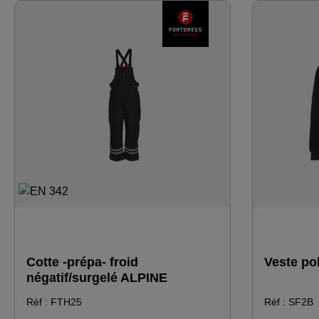
zone des reins · plastron arrière avec
épaules · co
coupe en "V" pour un meilleur ajustement
menton · poche poitrine Napoléon à
· bande élastiquée dans le dos à hauteur
gauche · po
de taille · cale insérée dans l'entrejambe
compartiment
pour plus de liberté de mouvement ·
grandes poc
grandes poches latérales doublées de
fermetures à
polaire, pouvant être fermées par des
l'intérieur d
rabats · poches pour cutter et stylo sur la
de serrage é
jambe droite · poches genoux pour
veste extéri
genouillères supplémentaires insérables ·
extrémité d
fermetures éclair à spirale haute
intérieure en
résistance à l'avant et à l'extérieur des
le serrage ·
jambes · fermetures éclair sur les jambes
de la veste 
avec protection pour plus de durabilité.
resserrer lo
séparément
Cotte -prépa- froid
Veste po
négatif/surgelé ALPINE
Réf : FTH25
Réf : SF2B