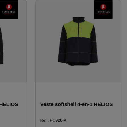
e haute
la partie supérieure du bras droit, fermée
ns des
par une fermeture à glissière · poches
 cariste
latérales fermées par une fermeture à
glissière · poche intérieure fermée par
velcro · fermeture à glissière à dents très
résistante sur le devant ainsi qu'au niveau
des poches · cordon élastique dans
l'ourlet pour le resserrer · poignets tricotés
ajustés à l'extrémité des manches ·
passepoil réfléchissant dans les coutures
de séparation des épaules
1 HELIOS
Veste softshell 4-en-1 HELIOS
Réf : FO920-A