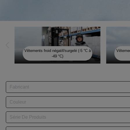
Vêtements froid négatif/surgelé (-5 °C à
Vêtement
-49 °C)
Fabricant
Couleur
Série De Produits