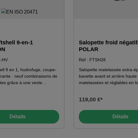
tshell 9-en-1
Salopette froid négati
ON
POLAR
0-HV
Réf : FTSH28
ell 9 en 1, hudrofuge, coupe-
Salopette matelassée extra-ép
irante · neuf combinaisons de
bavette avant et arrière haute 
ntes grâce à une veste
matelassées et réglables en l
n polaire amovible et pouvant
bande élastique dans le dos a
séparément, ainsi qu'à des
la taille - poche poitrine plaqu
119,00 €*
une capuche amovibles ·
côté droit - fermeture à glissiè
ut moment et en tout lieu grâce
haute résistance à l'avant - f
aute visibilité sur la poitrine,
glissière en spirale double se
Détails
Détails
épaules et les manches et aux
résistance à l'extérieur des ja
échissantes segmentées
bandes réfléchissantes sur le 
orse, des manches et sur les
des jambes - poches genoux 