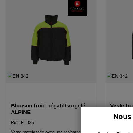
porte-fil pour microphone sur la poitrine
poches latér
droite · poche sur le bras avec poche stylo
poche sur l
sur la gauche · poches latérales doublées
stylos à gau
de polaire · deux grandes poches avant
élastique da
supplémentaires au-dessus des poches
- en combin
latérales · deux poches intérieures
utilisation j
fermées par des fermetures à glissière ·
cariste
fermeture à glissière avant avec
protection pour une meilleure durabilité ·
fermeture éclair sous les aisselles pour la
régulation de la température · bande
élastique dans le dos à hauteur de taille ·
poignets élastiques et manchettes pour
les pouces. Utilisation jusqu'à -49 °C en
combinaison avec le pantalon FTH25WP.
Blouson froid négatif/surgelé
Veste fro
ALPINE
SNAG
Nous 
Réf : FTB25
Réf : SHFT
Veste matelassée avec une résistance
Veste matel