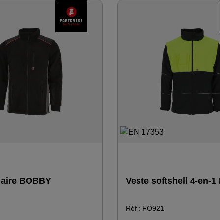
l montant avec protection du
genouillères - la partie dorsal
protège les organes vitaux da
che pour téléphone avec deux
conditions de gel - Idéal pour :
s pour stylos à droite ·
hes latérales fermées par des
 glissière · une poche à
e la veste extérieure · cordon
lastique dans l'ourlet de la
eure pour le resserrer ·
es manches avec manchette
 tricot et velcro extérieur pour
 boutons-poussoirs à la taille
intérieure en polaire pour la
rsqu'elle est portée
.
laire BOBBY
Veste softshell 4-en-
Réf : FO921