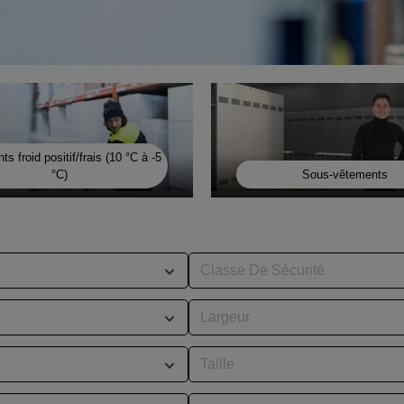
s froid positif/frais (10 °C à -5
°C)
Sous-vêtements
Classe De Sécurité
Largeur
Taille