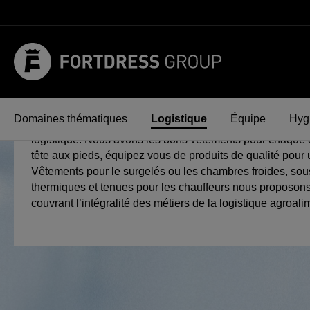
recherche
Passer à la navigation principale
Vêtements pour la logis
Domaines thématiques
Logistique
Équipe
Hygi
L’utilisation d’un équipement adapté est primordial dans l
logistique. Nous avons les bons vêtements pour chaque
tête aux pieds, équipez vous de produits de qualité pour u
Vêtements pour le surgelés ou les chambres froides, so
thermiques et tenues pour les chauffeurs nous proposo
couvrant l’intégralité des métiers de la logistique agroali