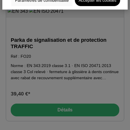
Paramètres de confidentialité
Accepter les cookies
Parka de signalisation et de protection
TRAFFIC
Réf : FO20
Norme : EN 343:2019 classe 3.1 · EN ISO 20471:2013
classe 3 Col relevé · fermeture à glissière à dents continue
avec rabat de recouvrement supplémentaire avec
boutons-pression · capuche escamotable · doublure
chaude · bords-côtes recouverts aux poignets · poches
39,40 €*
latérales insérées avec rabat · bandes réfléchissantes.
Matériau : 100 % polyester
Détails