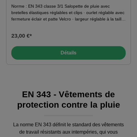
Norme : EN 343 classe 3/1 Salopette de pluie avec
bretelles élastiques réglables et clips · ourlet réglable avec
fermeture éclair et patte Velcro · largeur réglable à la taille
· matériau léger et élastique · coutures soudées. Matériau
: 100% polyester, enduit de PU, 190 g/m.
23,00 €*
Détails
EN 343 -
Vêtements de
protection contre la pluie
La norme EN 343 définit le standard des vêtements
de travail résistants aux intempéries, qui vous