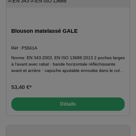
Blouson matelassé GALE
Réf : PS561A
Norme: EN 343:2003, EN ISO 13688:2013 2 poches larges
à l’avant avec rabat · bande horizontale réfléchissante
avant et arrière · capuche ajustable enroulée dans le col ·
coutures étanchées, poche pour téléphone mobile ·
poignets élastiques, tissu ripstop · zip intérieure au fond
53,40 €*
Matériau: 100% polyester enduit PVC · 215 g/m² ·
Doublure: 100% polyester · Rembourrage: 100% polyester
160 g/m²
Détails