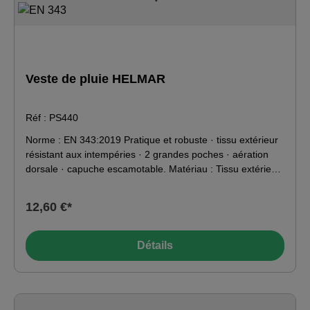
Veste de pluie HELMAR
Réf : PS440
Norme : EN 343:2019 Pratique et robuste · tissu extérieur
résistant aux intempéries · 2 grandes poches · aération
dorsale · capuche escamotable. Matériau : Tissu extérieur
: 100% polyester · enduit de PVC 210 g/m².
12,60 €*
Détails