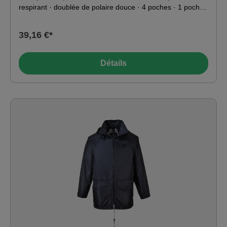
respirant · doublée de polaire douce · 4 poches · 1 poche
pour téléphone portable dissimulée · rabat de protection
contre les intempéries · capuche amovible. Matériau :
39,16 €*
Tissu extérieur : 100% Polyseide, enduit PU 100 g/m² ·
doublure/rembourrage : 100% polyester
Détails