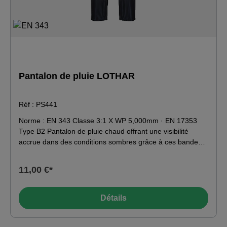
Pantalon de pluie LOTHAR
Réf : PS441
Norme : EN 343 Classe 3:1 X WP 5,000mm · EN 17353
Type B2 Pantalon de pluie chaud offrant une visibilité
accrue dans des conditions sombres grâce à ces bandes
réfléchissantes. Tissu léger et imperméable avec coutures
étanchées · taille élastiquée · poches latérales facilement
11,00 €*
accessibles · bas de jambe réglable par pression pour un
meilleur ajustement. Tissu extérieur : 100% polyester ·
enduit de PVC 210 g/m².
Détails