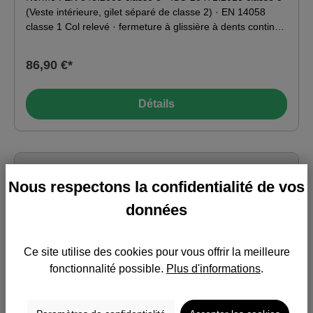
(Veste intérieure, gilet séparé de classe 2) · EN 14058
classe 1 Col relevé · fermeture à glissière à dents continue
avec rabat de recouvrement supplémentaire avec boutons
pression· capuche escamotable · veste intérieure avec
86,90 €*
manches en polaire amovibles · manches ajustables avec
rabat · diverses poches · bandes réfléchissantes. Matériau
: 100 % polyester
Détails
Nous respectons la confidentialité de vos
données
Ce site utilise des cookies pour vous offrir la meilleure
fonctionnalité possible.
Plus d'informations
.