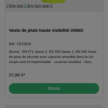
EN ISO 20471 après 50 lavages · * Design communauté
Européenne enregistré · Doublure matelassée pour
isolation thermique · Cordon de serrage · Bande rétro
réfléchissante Tex Pro segmentée légère et flexible pour
plus de visibilité · Liseré réfléchissant pour une meilleure
visibilité · Accès à l'impression pour l'image de marque de
Veste de pluie haute visibilité ONNO
l'entreprise · Capuche amovible · poche téléphone cachée
· 4 poches pour plus de rangement · bandes
Réf : FE23526
réfléchissantes segmentées thermocollées pour plus de
visibilité
Norme : EN 471 classe 3, EN 343 classe 1, EN 340 Veste
de pluie de sécurité avec capuche amovible dans le col ·
coupe-vent et imperméable · coutures soudées · tissu
Oxford robuste · fermeture à glissière frontale recouverte
avec rabat et boutons-pression · matériel réfléchissant
27,90 €*
devant, derrière, épaules et manches · imperméabilité :
1.000mm Matériau : extérieur : 100 % polyester,
revêtement PU
Détails