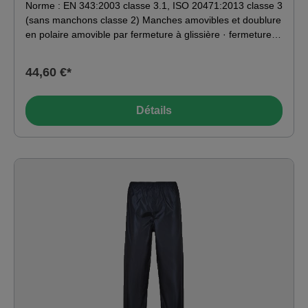
Norme : EN 343:2003 classe 3.1, ISO 20471:2013 classe 3
(sans manchons classe 2) Manches amovibles et doublure
en polaire amovible par fermeture à glissière · fermeture à
glissières à dents · bords-côtes à la taille et aux manches ·
plusieurs poches · bandes réfléchissantes circulaires.
44,60 €*
Matériau : 100 % polyester
Détails