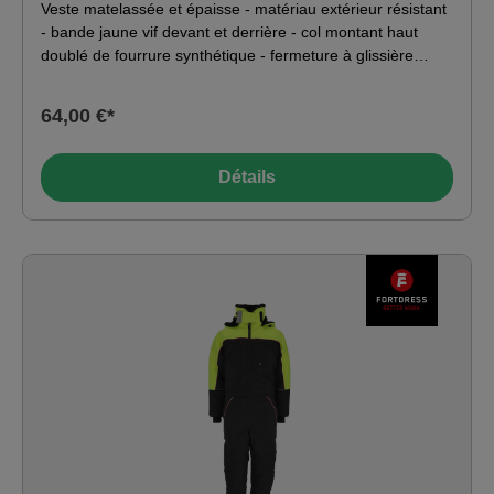
Veste matelassée et épaisse - matériau extérieur résistant
- bande jaune vif devant et derrière - col montant haut
doublé de fourrure synthétique - fermeture à glissière
frontale avec protection du menton - poignets tricotés -
deux poches frontales plaquées doublées de polaire -
64,00 €*
élastique dans le dos au niveau de la taille - dos rallongé -
utilisable en combinaison avec le pantalon SHFTH100 par
des températures jusqu'à -49°C - Idéal pour.. : saisonniers
Détails
/ intérimaires