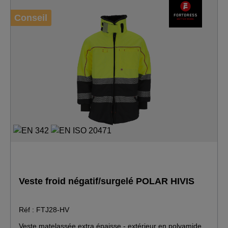
polyester · Isolation : 100 % polyester 240 g/
Conseil
Veste froid négatif/surgelé POLAR HIVIS
Réf : FTJ28-HV
Veste matelassée extra épaisse - extérieur en polyamide