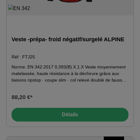
Veste -prépa- froid négatif/surgelé ALPINE
Réf : FTJ25
Norme: EN 342:2017 0,393(B).X.1.X Veste moyennement
matelassée, haute résistance à la déchirure grâce aux
liaisons ripstop · coupe slim · col relevé doublé de fausse
fourrure douce · fermeture à glissière frontale continue
avec mentonnière · poche de poitrine plaquée avec
88,20 €*
compartiment à stylo · poches latérales insérées · poche
de manche · cales élastiques sous les bras et à l‘ourlet ·
bords-côtes aux poignets · bande élastique dans le dos ·
Détails
empiècement haut des bras jaune fluo · passepoils rouge-
argent dans les coutures de séparation. Utilisation jusqu‘à
-49 °C en combinaison avec la cotte FTH25. Matériau :
Tissu extérieur : 100 % polyester · Doublure : 100 %