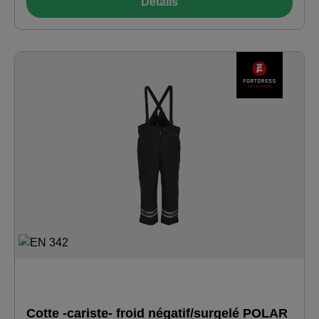
Détails
poche de poitrine plaquée avec compartiment à stylo à
gauche · poches latérales insérées · poche de manche
avec compartiment à stylo à gauche · cales élastiques
sous le bras et à l‘ourlet · bords-côtes aux poignets ·
bande élastique dans le dos · empiècement et haut des
bras jaune vif · passepoils rouge-argent dans les coutures
de séparation. PANTALON -FROID NÉGATIF/SURGELÉ-
ALPINE (EN 342:2017) Pantalon moyennement matelassé
· coupe confortable · tissu extérieur léger avec une
résistance élevée à la déchirure grâce aux liaisons ripstop
· plastron avant avec fermeture à glissière continue ·
bretelles élastiques réglables · empiècement élastique à
l‘entrejambe pour une meilleure liberté de mouvement ·
grandes poches latérales insérées · fermeture à glissière à
l‘intérieur de la jambe · passepoil rouge-argent dans la
couture latérale. BONNET TRICOTÉ OLE Avec double
revers.
Cotte -cariste- froid négatif/surgelé POLAR