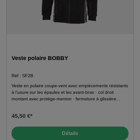
Veste polaire BOBBY
Réf : SF2B
Veste en polaire coupe-vent avec empiècements résistants
à l‘usure sur les épaules et les avant-bras · col droit
montant avec protège-menton · fermeture à glissière
dentée sur l‘avant · poche Napoléon à gauche et poches
latérales avec fermeture à glissière dentée · poche à
45,50 €*
crayons sur le bras gauche · ourlets réfléchissants sur les
coutures de séparation · cordon élastique dans l‘ourlet.
Matériau : 100 % polyester
Détails