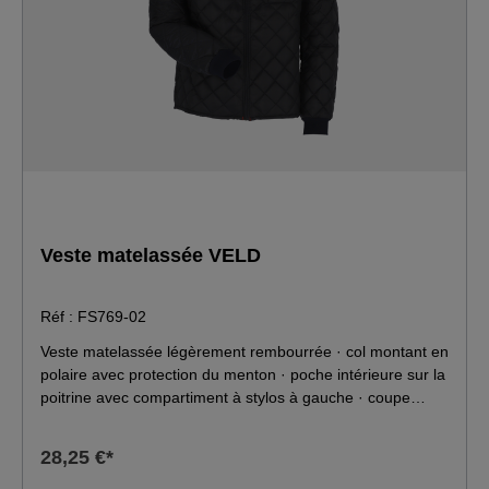
Veste matelassée VELD
Réf : FS769-02
Veste matelassée légèrement rembourrée · col montant en
polaire avec protection du menton · poche intérieure sur la
poitrine avec compartiment à stylos à gauche · coupe
ergonomique avec manches préformées · poignets
élastiques ajustés à l'extrémité des manches · dos rallongé
28,25 €*
pour réchauffer la zone des reins