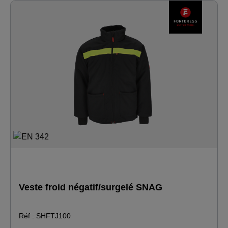
niveau de la taille - utilisable en combinaison avec le
pantalon FTH25 par des températures jusqu'à -49°C -
Idéal pour : Préparateur de commandes
Veste froid négatif/surgelé SNAG
Réf : SHFTJ100