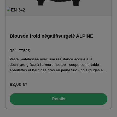
Blouson froid négatif/surgelé ALPINE
Réf : FTB25
Veste matelassée avec une résistance accrue à la
déchirure grâce à l'armure ripstop - coupe confortable -
épaulettes et haut des bras en jaune fluo - cols rouges et
bleus. passepoil argenté dans les coutures de séparation -
col montant doublé de fourrure synthétique douce -
83,00 €*
fermeture à glissière frontale intégrale avec protection du
menton - poche poitrine plaquée avec compartiment à
crayons à gauche - poches latérales insérées doublées de
Détails
polaire - cale élastique sous les bras - poche sur le bras
avec compartiment à crayons à gauche - matière élastique
à la taille - poignets tricotés - élastique dans le dos au