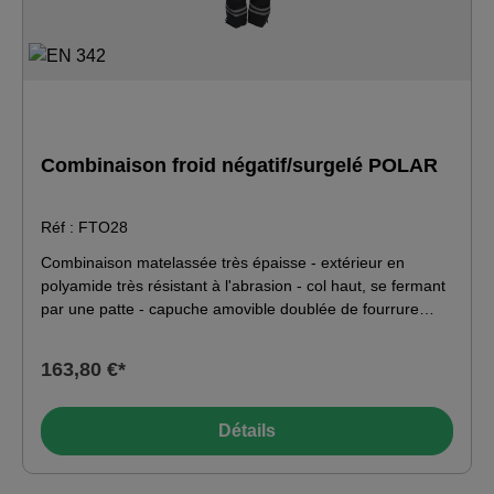
Combinaison froid négatif/surgelé POLAR
Réf : FTO28
Combinaison matelassée très épaisse - extérieur en
polyamide très résistant à l'abrasion - col haut, se fermant
par une patte - capuche amovible doublée de fourrure
synthétique - poche poitrine avec compartiment à stylos à
gauche - boucle porte-micro à droite - poche bras avec
163,80 €*
compartiment à stylos à gauche - poignets tricotés -
grandes poches latérales doublées de polaire - bande
élastique dans le dos au niveau de la taille - cale insérée à
Détails
l'entrejambe pour plus de liberté de mouvement - longue
fermeture éclair frontale - fermetures éclair à double sens