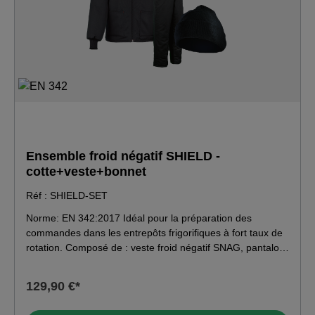
Ensemble froid négatif SHIELD -
cotte+veste+bonnet
Réf : SHIELD-SET
Norme: EN 342:2017 Idéal pour la préparation des
commandes dans les entrepôts frigorifiques à fort taux de
rotation. Composé de : veste froid négatif SNAG, pantalon
froid négatif SNAG et bonnet tricoté OSCAR. Matériau :
Veste et pantalon : tissu extérieur : 100% polyester,
129,90 €*
doublure : 100% polyester, isolation : 100% polyester 300
g/m² · bonnet : 100% polyacrylique