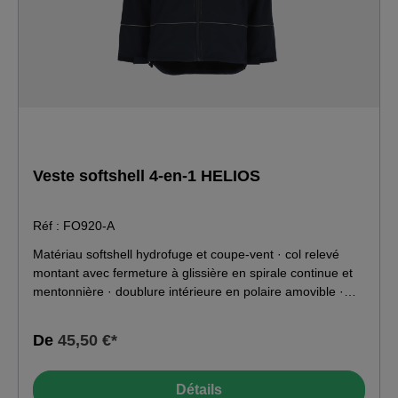
Veste softshell 4-en-1 HELIOS
Réf : FO920-A
Matériau softshell hydrofuge et coupe-vent · col relevé
montant avec fermeture à glissière en spirale continue et
mentonnière · doublure intérieure en polaire amovible ·
manches amovibles · poche de poitrine plaquée pour
téléphone portable et pour crayon à droite · poche
De
45,50 €*
Napoléon avec fermeture à glissière à gauche · poches
latérales avec fermeture à glissière · poignets ajustables
avec rabat en velcro et bords-côtes supplémentaires · haut
Détails