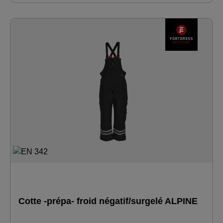
à glissière · poches latérales fermées par une fermeture à
glissière · poche intérieure fermée par velcro · fermeture à
glissière à dents très résistante sur le devant ainsi qu'au
niveau des poches · cordon élastique dans l'ourlet pour le
resserrer · poignets tricotés ajustés à l'extrémité des
manches · passepoil réfléchissant dans les coutures de
séparation des épaules
Cotte -prépa- froid négatif/surgelé ALPINE