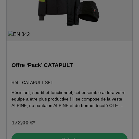
Offre ‘Pack’ CATAPULT
Réf : CATAPULT-SET
Résistant, sportif et fonctionnel, cet ensemble aidera votre
équipe à être plus productive ! Il se compose de la veste
ALPINE, du pantalon ALPINE et du bonnet tricoté OLE.
VESTE -FROID NÉGATIF/SURGELÉ- ALPINE (EN
342:2017) Veste moyennement matelassée avec haute
172,00 €*
résistance à la déchirure grâce aux liaisons ripstop · coupe
slim · col relevé doublé de fausse fourrure douce ·
fermeture à glissière frontale continue avec mentonnière ·