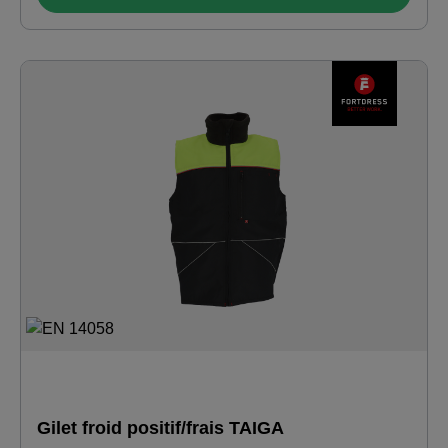
du torse en jaune haute visibilité · bandes réfléchissantes
3M autour du torse et des manches. Matériau : 100 %
polyester
Gilet froid positif/frais TAIGA