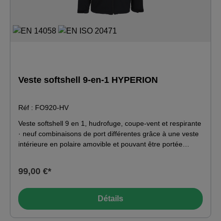
Veste softshell 9-en-1 HYPERION
Réf : FO920-HV
Veste softshell 9 en 1, hudrofuge, coupe-vent et respirante
· neuf combinaisons de port différentes grâce à une veste
intérieure en polaire amovible et pouvant être portée
séparément, ainsi qu'à des manches et une capuche
amovibles · visible à tout moment et en tout lieu grâce au
99,00 €*
matériau haute visibilité sur la poitrine, le dos, les épaules
et les manches et aux bandes réfléchissantes segmentées
autour du torse, des manches et sur les épaules · col
Détails
montant avec protection du menton · poche poitrine
Napoléon à gauche · poche pour téléphone avec deux