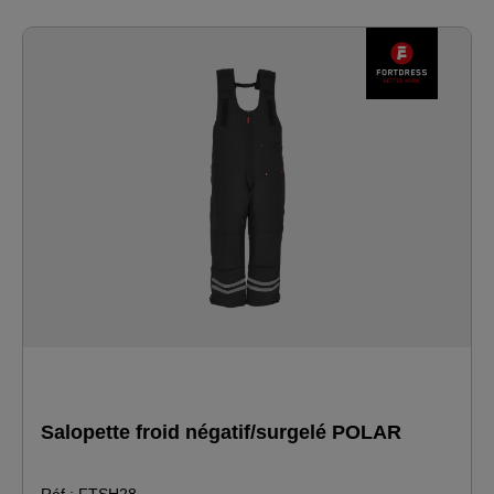
compartiments pour stylos à droite · grandes poches
latérales fermées par des fermetures à glissière · une
poche à l'intérieur de la veste extérieure · cordon de
serrage élastique dans l'ourlet de la veste extérieure pour
le resserrer · extrémité des manches avec manchette
intérieure en tricot et velcro extérieur pour le serrage ·
boutons-poussoirs à la taille de la veste intérieure en
polaire pour la resserrer lorsqu'elle est portée séparément.
Salopette froid négatif/surgelé POLAR