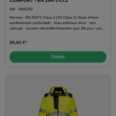
COMFORT - EN 20471-Cl.2
Réf : NW5200
Normes : EN 20471 Class 3 (XS Class 2) Veste d‘hiver
extrêmement confortable · tissu extérieur doux · dos
rallongé · bandes rétroréfléchissantes type 3M pour une
longue durée de vie · résistante au vent et à l‘eau · col
haut · nombreuses poches, notamment deux poches avant
89,60 €*
avec fermeture éclair et deux poches poitrine avec
fermeture éclair, ainsi qu‘une poche intérieure. Matériau :
100% polyester
Détails