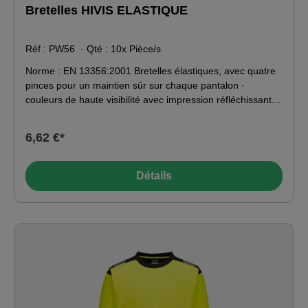
Bretelles HIVIS ELASTIQUE
Réf : PW56
· Qté :
10x Pièce/s
Norme : EN 13356:2001 Bretelles élastiques, avec quatre
pinces pour un maintien sûr sur chaque pantalon ·
couleurs de haute visibilité avec impression réfléchissante
pour une excellente protection · bande réfléchissante
résistante à la chaleur pour une visibilité supplémentaire ·
6,62 €*
4 x fixation par clip métallique pour une fixation sûre aux
pantalons · bretelles réglables pour un ajustement sûr.
Matériau : 100% polyester
Détails