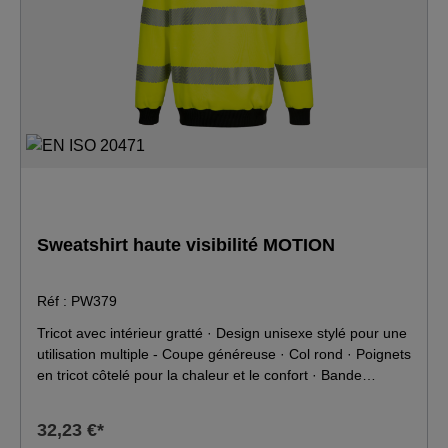
Sweatshirt haute visibilité MOTION
Réf : PW379
Tricot avec intérieur gratté · Design unisexe stylé pour une
utilisation multiple - Coupe généreuse · Col rond · Poignets
en tricot côtelé pour la chaleur et le confort · Bande
réfléchissante segmentée appliquée à chaud pour une
visibilité accrue · Certifié EN ISO 20471 après 50 lavages ·
32,23 €*
Tissu classé 40+ UPF bloquant 98% des rayons UV ·