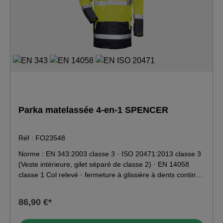
Parka matelassée 4-en-1 SPENCER
Réf : FO23548
Norme : EN 343:2003 classe 3 · ISO 20471:2013 classe 3
(Veste intérieure, gilet séparé de classe 2) · EN 14058
classe 1 Col relevé · fermeture à glissière à dents continue
avec rabat de recouvrement supplémentaire avec boutons
pression· capuche escamotable · veste intérieure avec
86,90 €*
manches en polaire amovibles · manches ajustables avec
rabat · diverses poches · bandes réfléchissantes. Matériau