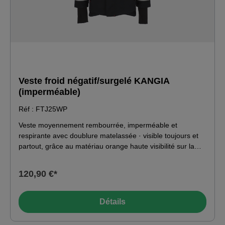
Veste froid négatif/surgelé KANGIA
(imperméable)
Réf : FTJ25WP
Veste moyennement rembourrée, imperméable et
respirante avec doublure matelassée · visible toujours et
partout, grâce au matériau orange haute visibilité sur la
poitrine et le haut des bras et aux bandes réfléchissantes
autour du ventre et des avant-bras · tissu extérieur ripstop
120,90 €*
à haute résistance à la déchirure · col montant avec
doublure en fausse fourrure et rabat de fermeture ·
capuche amovible pouvant être repliée dans le col · poche
Détails
poitrine Napoléon sur la gauche · boucle porte-fil pour
microphone sur la poitrine droite · poche sur le bras avec