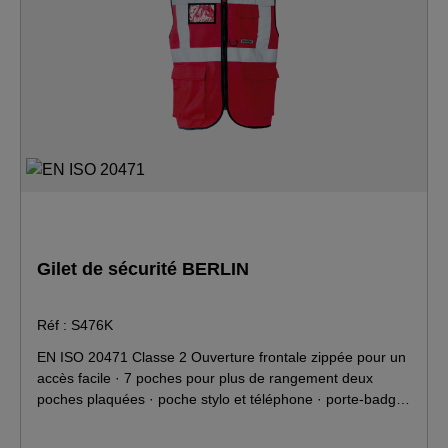
Gilet de sécurité BERLIN
Réf : S476K
EN ISO 20471 Classe 2 Ouverture frontale zippée pour un
accès facile · 7 poches pour plus de rangement deux
poches plaquées · poche stylo et téléphone · porte-badge
à double entrée pour la présentation de badge format
paysage ou portrait · boucle radio facilitant le clipsage