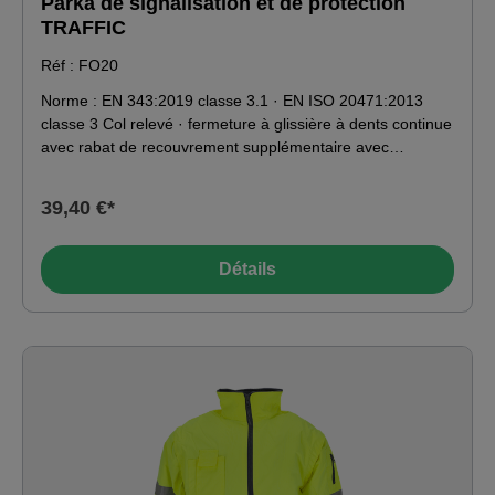
Parka de signalisation et de protection
TRAFFIC
Réf : FO20
Norme : EN 343:2019 classe 3.1 · EN ISO 20471:2013
classe 3 Col relevé · fermeture à glissière à dents continue
avec rabat de recouvrement supplémentaire avec
boutons-pression · capuche escamotable · doublure
chaude · bords-côtes recouverts aux poignets · poches
39,40 €*
latérales insérées avec rabat · bandes réfléchissantes.
Matériau : 100 % polyester
Détails