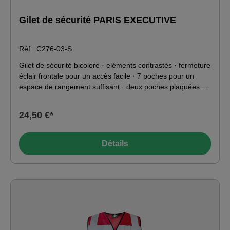
Gilet de sécurité PARIS EXECUTIVE
Réf : C276-03-S
Gilet de sécurité bicolore · eléments contrastés · fermeture
éclair frontale pour un accès facile · 7 poches pour un
espace de rangement suffisant · deux poches plaquées en
bas · poche pour téléphone et stylo · porte-carte d'identité
à double accès · anneau en D pour clés ou cartes
24,50 €*
d'identité · boucle pour radio pour clipser facilement le
microphone
Détails