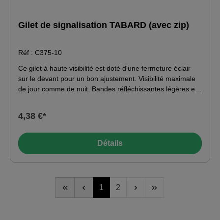
Gilet de signalisation TABARD (avec zip)
Réf : C375-10
Ce gilet à haute visibilité est doté d'une fermeture éclair
sur le devant pour un bon ajustement. Visibilité maximale
de jour comme de nuit. Bandes réfléchissantes légères et
confortables pour une bonne visibilité. Fermeture éclair
frontale pour un accès facile. Une coupe généreuse.
4,38 €*
Norme : EN ISO 20471:2013 Matériau : 100 % polyester
Détails
1
2