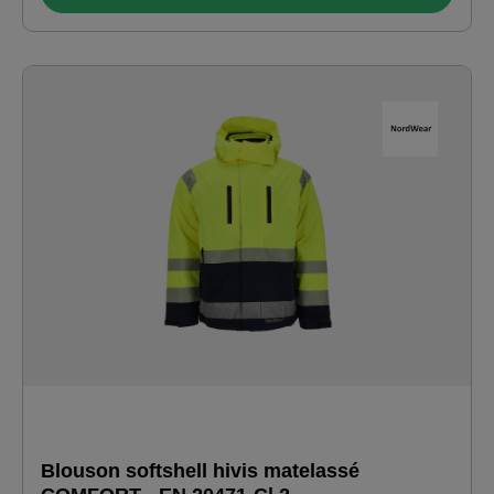
et confortable · poignets élastiqués · Conforme à la norme
RIS 3279-TOM pour l'industrie ferroviaire (orange
uniquement)
Blouson softshell hivis matelassé