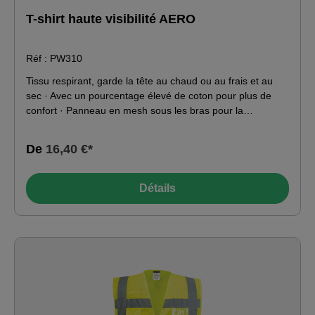
T-shirt haute visibilité AERO
Réf : PW310
Tissu respirant, garde la tête au chaud ou au frais et au
sec · Avec un pourcentage élevé de coton pour plus de
confort · Panneau en mesh sous les bras pour la
ventilation · Bande réfléchissante segmentée appliquée à
chaud pour une visibilité supplémentaire moderne avec col
De
16,40 €*
en V · Certifié EN ISO 20471 après 50 lavages Tissu
classé 40+ UPF qui bloque 98% des rayons UV ·
Conforme à la norme RIS 3279-TOM pour l'industrie
Détails
ferroviaire (orange uniquement)