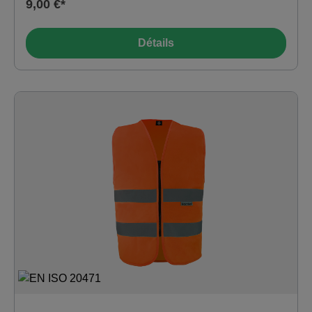
9,00 €*
d'une radio · boucle en D pour les clefs ou les badges.
Matériau : 100% polyester · Tissage en chaîne 124g
Détails