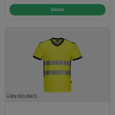
Conforme à la norme RIS 3279-TOM pour l'industrie
ferroviaire (orange uniquement)
Détails