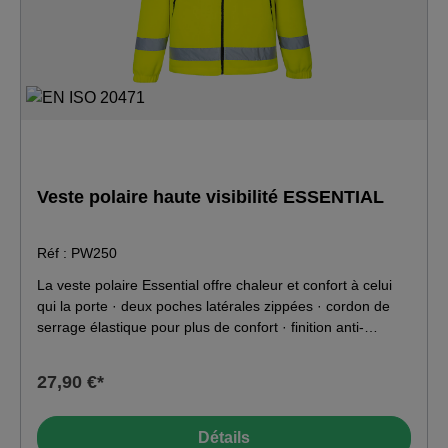
Veste polaire haute visibilité ESSENTIAL
Réf : PW250
La veste polaire Essential offre chaleur et confort à celui
qui la porte · deux poches latérales zippées · cordon de
serrage élastique pour plus de confort · finition anti-
boulochage haute qualité garantit une longue durée de vie
· bandes réfléchissantes pour une meilleure visibilité · UPF
27,90 €*
50+ bloque plus de 98% des rayons UV · fermeture éclair
à double sens pour une fermeture sécurisée · largeur des
hanches réglable par un bouton pour un ajustement parfait
Détails