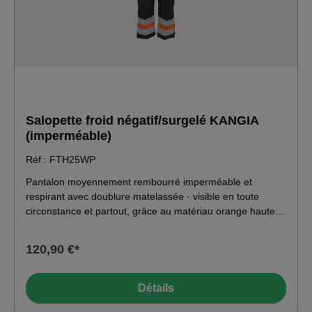
Salopette froid négatif/surgelé KANGIA
(imperméable)
Réf : FTH25WP
Pantalon moyennement rembourré imperméable et
respirant avec doublure matelassée · visible en toute
circonstance et partout, grâce au matériau orange haute
visibilité et aux bandes réfléchissantes autour du bas des
jambes · tissu extérieur ripstop à haute résistance à la
120,90 €*
déchirure · bretelles élastiquées et réglables · plastron
haut sur le devant pour réchauffer la zone du ventre ·
plastron haut sur le dos pour réchauffer la zone des reins ·
Détails
plastron arrière avec coupe en "V" pour un meilleur