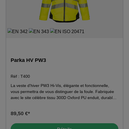
Parka HV PW3
Réf : T400
La veste d'hiver PW3 Hi-Vis, élégante et fonctionnelle,
vous permettra de vous distinguer de la foule. Fabriquée
avec le site célèbre tissu 300D Oxford PU enduit, durable
et résistant aux taches, cette veste présente de
nombreuses caractéristiques exceptionnelles, notamment
89,50 €*
le nouveau panneau de doublure thermo-réfléchissant
Insulatex, qui renvoie la chaleur dans le corps pour
assurer un maximum de chaleur et de confort, plusieurs