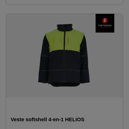
ajustables avec rabat en velcro et bords-côtes
supplémentaires · haut du torse en jaune haute visibilité ·
passepoils réfléchissants autour du torse et des manches
cordon de serrage élastique dans l'ourlet du pour le
serrage · poignets tricotés à l'extrémité des manches ·
Idéale pour le secteur de la logistique.
Veste softshell 4-en-1 HELIOS