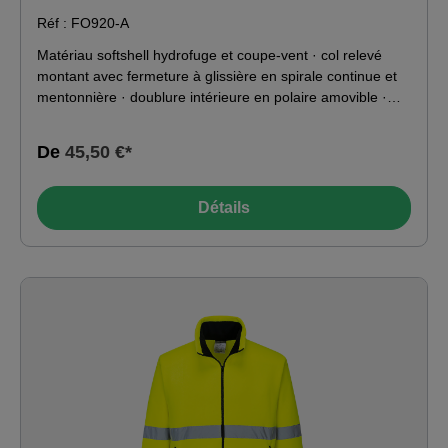
Réf : FO920-A
Matériau softshell hydrofuge et coupe-vent · col relevé
montant avec fermeture à glissière en spirale continue et
mentonnière · doublure intérieure en polaire amovible ·
manches amovibles · poche de poitrine plaquée pour
téléphone portable et pour crayon à droite · poche
De
45,50 €*
Napoléon avec fermeture à glissière à gauche · poches
latérales avec fermeture à glissière · poignets ajustables
avec rabat en velcro et bords-côtes supplémentaires · haut
Détails
du torse en jaune haute visibilité · bandes réfléchissantes
3M autour du torse et des manches. Matériau : 100 %
polyester