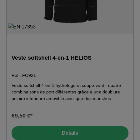
Veste softshell 4-en-1 HELIOS
Réf : FO921
Veste softshell 4-en-1 hydrofuge et coupe-vent · quatre
combinaisons de port différentes grâce à une doublure
polaire intérieure amovible ainsi que des manches
amovibles · col relevé montant avec fermeture à glissière
en spirale continue et mentonnière · doublure intérieure en
69,50 €*
polaire amovible · manches amovibles · poche de poitrine
plaquée pour téléphone portable et pour crayon à droite ·
poche Napoléon avec fermeture à glissière à gauche ·
Détails
poches latérales avec fermeture à glissière · poignets