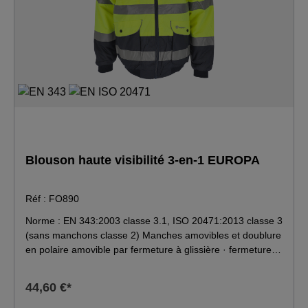
Blouson haute visibilité 3-en-1 EUROPA
Réf : FO890
Norme : EN 343:2003 classe 3.1, ISO 20471:2013 classe 3
(sans manchons classe 2) Manches amovibles et doublure
en polaire amovible par fermeture à glissière · fermeture à
glissières à dents · bords-côtes à la taille et aux manches ·
plusieurs poches · bandes réfléchissantes circulaires.
44,60 €*
Matériau : 100 % polyester