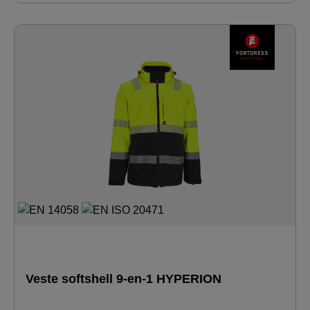
ajustement · bande élastiquée dans le dos à hauteur de
taille · cale insérée dans l'entrejambe pour plus de liberté
de mouvement · grandes poches latérales doublées de
polaire, pouvant être fermées par des rabats · poches
pour cutter et stylo sur la jambe droite · poches genoux
pour genouillères supplémentaires insérables · fermetures
éclair à spirale haute résistance à l'avant et à l'extérieur
des jambes · fermetures éclair sur les jambes avec
protection pour plus de durabilité.
Veste softshell 9-en-1 HYPERION