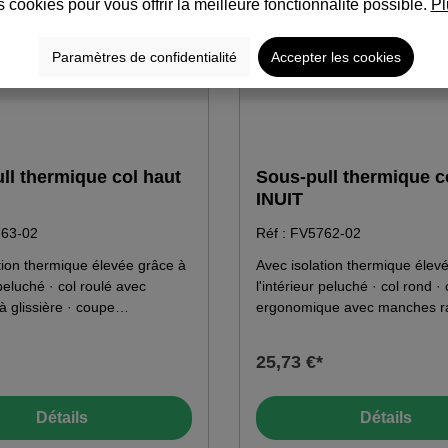
s cookies pour vous offrir la meilleure fonctionnalité possible.
Pl
Paramètres de confidentialité
Accepter les cookies
ll thermique col haut
Sous-pull thermique c
INUIT
763-02
Réf : FV5762-02
tion thermique élevée grâce à
Avec isolation thermique élev
 peluché · col roulé avec
l'intérieur peluché · col rond ·
à glissière · coupe
ergonomique avec manches ra
ue avec manches raglan et
dos rallongé · poignets moulan
gé · poignets moulants ·
coutures bord à bord sans sur
25,73 €*
ord à bord sans surépaisseur.
Matériau : 55 % polyester · 23
 55 % polyester · 23 % coton ·
22 % modal 235 g/m²
l 235 g/m²
Détails
Détails