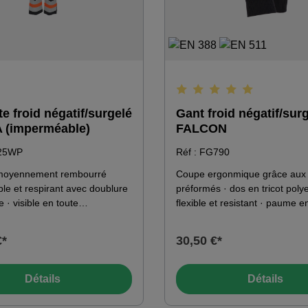
Note moyenne de 5 sur 5 ét
e froid négatif/surgelé
Gant froid négatif/sur
 (imperméable)
FALCON
H25WP
Réf : FG790
moyennement rembourré
Coupe ergonmique grâce aux 
e et respirant avec doublure
préformés · dos en tricot poly
 · visible en toute
flexible et resistant · paume en
ce et partout, grâce au
FORCE et renfort en croute de
range haute visibilité et aux
intérieur en polaire douce · is
€*
30,50 €*
léchissantes autour du bas
3M Thinsulate² C150 · bouts d
 · tissu extérieur ripstop à
renforcés en PU · dos élastiqu
stance à la déchirure ·
manchette avec bord côte.
Détails
Détails
lastiquées et réglables ·
aut sur le devant pour