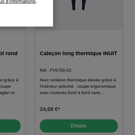
us d'informations
.
ol rond
Caleçon long thermique INUIT
Réf : FV5765-02
ée grâce à
Avec isolation thermique élevée grâce à
 coupe
l'intérieur peluché · coupe ergonomique
glan et
avec coutures bord à bord sans
ts ·
surépaisseur · double couche à
épaisseur.
l'entrejambe · bande élastique
24,68 €*
 % coton ·
confortable à la taille et bords moulants.
Matériau : 55 % polyester · 23 % coton ·
22 % modal 235 g/m
Détails