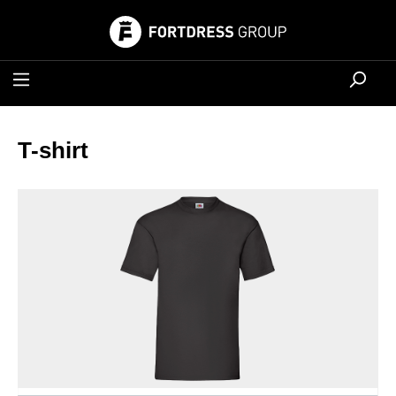
hoofdinhoud
T-shirt
Afbeeldingengalerij overslaan