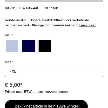
Art.-Nr.:
F140-05-4XL
VE:
Stuk
Ronde halslijn · Hogere steekdichtheid voor verbeterde
bedrukbaarheid · Kleurgecoördineerde nekband
Lees meer
Selecteer
Kleur
(Deze optie is momenteel niet beschikbaar.)
kornblau
marineblau
schwarz
Selecteer
Maat
€ 5,00*
Prijzen excl. BTW en excl. verzendkosten
Bekijk het artikel in de nieuwe winkel