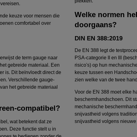
plekken.
vereisen.
Welke normen he
ende keuze voor mensen die
oenen comfortabel over
doorgaans?
DIN EN 388:2019
De EN 388 legt de testproc
erwijst de term gauge naar
PSA-categorie II en III (be
 het gebreide materiaal. Een
risico's) op hun mechanische
r is. Dit beïnvloedt direct de
keuze tussen een Handscho
nen. Verschillende gauge-
zien welke van de twee hands
 van het gebreide materiaal
Voor de EN 388 moet elke h
beschermhandschoen. Dit sta
reen-compatibel?
mechanische beschermhandsch
snijvastheid volgens traditi
snijvastheid volgens nieuw
el, wat betekent dat ze
n. Deze functie stelt u in
phones te bedienen zonder de