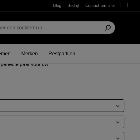
Blog
Bedrijf
Contactformulier
, comfort
iteit
 activiteiten. Ze zijn
emen
Merken
Restpartijen
atie tegen kou en wind zijn
 perfecte paar voor uw