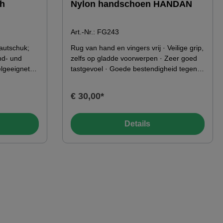
uh
Nylon handschoen HANDAN
Art.-Nr.: FG243
kautschuk;
Rug van hand en vingers vrij · Veilige grip,
nd- und
zelfs op gladde voorwerpen · Zeer goed
elgeeignet
tastgevoel · Goede bestendigheid tegen
aschen ·
oliën en vetten · Vloeistofafstotend · Maat:
igkeit ·
6-11 KenmerkenNormen: DIN EN
€ 30,00*
en
388:2003Kleur: grijs / zwartMateriaal:90%
ühl und
polyamide, 10% elastaan - Coating: micro-
nitril schuim met nitril noppen
Details
Material:
Toepassingsgebied-49°C0°C10°C20°C
aum; Futter:
enmenge: