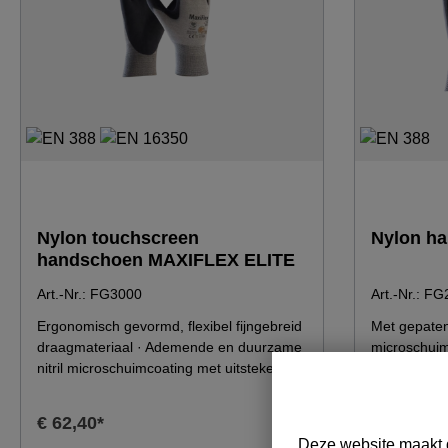
Nylon touchscreen
Nylon h
handschoen MAXIFLEX ELITE
Art.-Nr.: FG3000
Art.-Nr.: F
Ergonomisch gevormd, flexibel fijngebreid
Met gepatent
draagmateriaal · Ademende en duurzame
microschuim
nitril microschuimcoating met uitstekende
handpalmen 
droge grip · Ongeveer 30% dunner
Rug van hand
coating en naadloze vingertoppen voor
voor voedsel
€ 62,40*
€ 46,20*
optimaal tastgevoel · Geschikt voor
Voorgewasse
Deze website maakt g