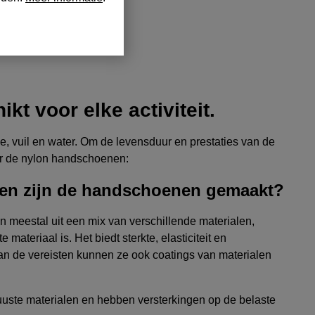
kt voor elke activiteit.
, vuil en water. Om de levensduur en prestaties van de
er de nylon handschoenen:
alen zijn de handschoenen gemaakt?
meestal uit een mix van verschillende materialen,
 materiaal is. Het biedt sterkte, elasticiteit en
an de vereisten kunnen ze ook coatings van materialen
ste materialen en hebben versterkingen op de belaste