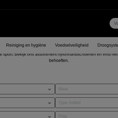
dschoenen - Duurzaamheid
escherming voor elke activ
den optimale bescherming en comfort voor een breed scala aan
Reiniging en hygiëne
Voedselveiligheid
Droogsyst
sen die buiten werken of sporten. Vanwege hun uitstekende isol
ke sport. Bekijk ons assortiment nylonhandschoenen en vind het
behoeften.
Maat
Type Artikel
Prijs