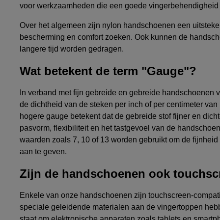
voor werkzaamheden die een goede vingerbehendigheid 
Over het algemeen zijn nylon handschoenen een uitstek
bescherming en comfort zoeken. Ook kunnen de handsch
langere tijd worden gedragen.
Wat betekent de term "Gauge"?
In verband met fijn gebreide en gebreide handschoenen v
de dichtheid van de steken per inch of per centimeter van
hogere gauge betekent dat de gebreide stof fijner en dichte
pasvorm, flexibiliteit en het tastgevoel van de handschoe
waarden zoals 7, 10 of 13 worden gebruikt om de fijnheid
aan te geven.
Zijn de handschoenen ook touchsc
Enkele van onze handschoenen zijn touchscreen-compatib
speciale geleidende materialen aan de vingertoppen hebbe
staat om elektronische apparaten zoals tablets en smart