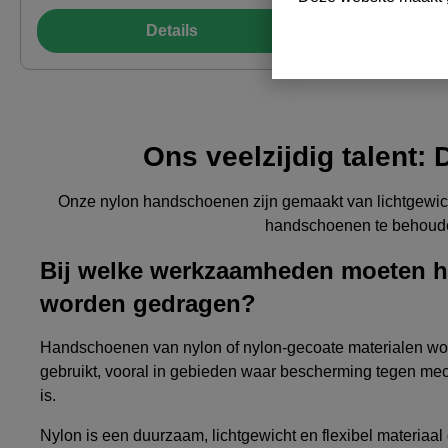
werkzaamheden in ESD-gebieden volgens
luchtdoorlaa
DIN EN 16350 · Probleemloze bediening
werkzaamhe
Details
van apparaten met touchscreens ·
tastgevoel 
Materiaal: Nylon, Nitril microschuim Pat.
Palet hoeve
EP 1608808. Siliconenvrij.
KenmerkenNo
KenmerkenNormen: EN 388, DIN EN
ISO 6330Kle
16350:2014, EN ISO 13997Kleur: lichtgrijs
nitril, micr
Ons veelzijdig talent: 
/ zwartMateriaal:nylon
elastaan To
Toepassingsgebied-49°C0°C10°C20°C
49°C0°C10°C20°C W
Wassen &amp; verzorgen
verzorgen Certificeringsgegevens 4 1 3 1
Onze nylon handschoenen zijn gemaakt van lichtgewicht
A
handschoenen te behouden
Bij welke werkzaamheden moeten 
worden gedragen?
Handschoenen van nylon of nylon-gecoate materialen wo
gebruikt, vooral in gebieden waar bescherming tegen me
is.
Nylon is een duurzaam, lichtgewicht en flexibel materiaal 