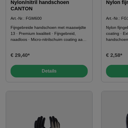
Nylon/nitril handschoen
Nylon fi
CANTON
Art.-Nr.: FGM600
Art.-Nr.: F
Fijngebreide handschoen met maaswijdte
Nylon fijng
13 · Premium kwaliteit · Fijngebreid,
coating · Ex
naadloos · Micro-nitrilschuim coating aan
handschoen 
de binnenkant van de hand,
draagcomfor
gezandstraald · Uitstekende pasvorm ·
zelfs bij zee
€ 29,40*
€ 2,58*
Zeer goede grip bij vochtigheid · Zeer
precisie ver
goed tastgevoel · Goede bestendigheid
zwart Toepa
tegen oliën en vetten KenmerkenNormen:
49°C0°C10
Details
EN 388:2016 4121XKleur: grijs /
zwartMateriaal:100% polyamide - Coating:
Mirco nitril schuim, geschuurd
Toepassingsgebied-49°C0°C10°C20°C