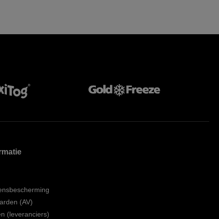
rmatie
ensbescherming
arden (AV)
 (leveranciers)