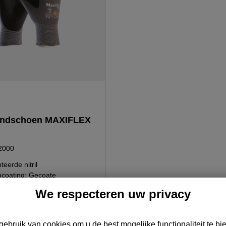
andschoen MAXIFLEX
G2000
eerde nitril
coating; Gecoate
· Touchscreen compatibel ·
We respecteren uw privacy
 en vingers vrij · Geschikt
 volgens specificatie ·
n · Siliconenvrij · Hoge
ebruik van cookies om u de best mogelijke functionaliteit te bi