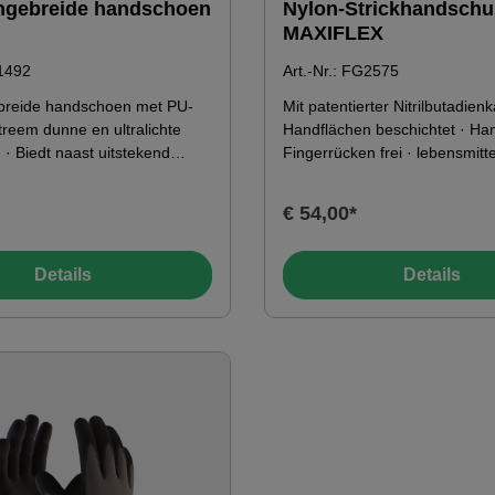
jngebreide handschoen
Nylon-Strickhandsch
MAXIFLEX
G1492
Art.-Nr.: FG2575
ebreide handschoen met PU-
Mit patentierter Nitrilbutadien
treem dunne en ultralichte
Handflächen beschichtet · Ha
· Biedt naast uitstekend
Fingerrücken frei · lebensmitt
t een uitstekend tastgevoel -
gemäß Spezifikation · vorgew
r veeleisend fijn werk dat
silikonfrei · hohe Luftdurchläss
€ 54,00*
eist KenmerkenKleur: blauw /
Ideal für alle Arbeiten mit hoh
ssingsgebied-
Anforderungen an das Tastgef
°C20°C
hohe Fingerfertigkeit Farbe Futter: grau
Details
Details
Farbe Beschichtung: schwarz 
Obermaterial: Nitril, Mikrosch
Nylon, Spandex 4131A Palett
6.048 Paar