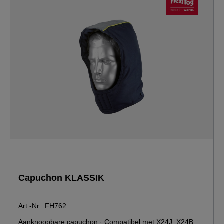
Capuchon KLASSIK
Art.-Nr.: FH762
Aanknoopbare capuchon · Compatibel met X24J, X24B,