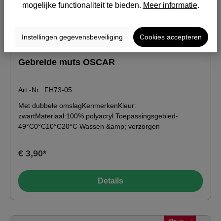
mogelijke functionaliteit te bieden.
Meer informatie
.
Instellingen gegevensbeveiliging
Cookies accepteren
Gebreide muts OSCAR
Art.-Nr.: FH73-05
Met dubbele omslagKenmerkenKleur:
zwartMateriaal:100% polyacryl Toepassingsgebied-
49°C0°C10°C20°C Wassen &amp; verzorgen
€ 3,90*
Details