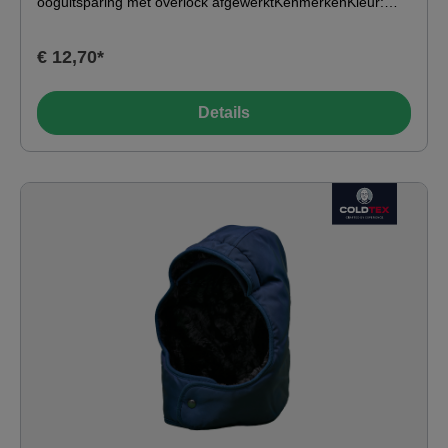
ooguitsparing met overlock afgewerktKenmerkenKleur:
deep nightIdeaal voor: Orderpicker
Materiaal:Buitenmateriaal: 100% polyacryl - Isolatie: 65%
€ 12,70*
polypropyleen, 35% polyesterSerie: CATAPULT
Toepassingsgebied-49°C0°C10°C20°C Wassen &amp;
verzorgen
Details