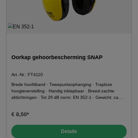
Oorkap gehoorbescherming SNAP
Art.-Nr.: FT4110
Brede hoofdband · Tweepuntsophanging · Traploze
hoogteverstelling · Handig inklapbaar · Breed-zachte
afdichtringen · Tot 29 dB norm: EN 352-1 · Gewicht: ca.
230 g Kleur: geel SNR-waarde: 29 dB H-waarde: 31,2 dB
M-waarde: 27,4 dB L-waarde: 19,9 dBKenmerkenNormen:
€ 8,50*
EN 352-1:2002Kleur: geel Toepassingsgebied-
49°C0°C10°C20°C
Details