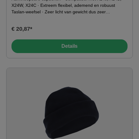
X24W, X24C · Extreem flexibel, ademend en robuust
Taslan-weefsel · Zeer licht van gewicht dus zeer
comfortabel · Geschikt voor temperaturen tot -30°C ·
Klasse: 0,554 x 2 xKenmerkenNormen: EN ISO
€ 20,87*
342:2004Kleur: blauw / grijsMateriaal:100% polyester
Toepassingsgebied-49°C0°C10°C20°C
Details