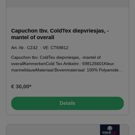
Capuchon tbv. ColdTex diepvriesjas, -
mantel of overall
Art.-Nr.: CZ42
· VE:
CT69812
Capuchon tbv. ColdTex diepvriesjas, -mantel of
overallKenmerkenCold Tex Artikelnr.: 698126601Kleur:
marineblauwMateriaal:Bovenmateriaal: 100% Polyamide ·
Voering: 100% Polyester · Isolatie: 100% Polyester
€ 30,00*
Details