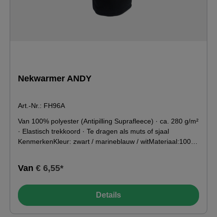
Nekwarmer ANDY
Art.-Nr.: FH96A
Van 100% polyester (Antipilling Suprafleece) · ca. 280 g/m²
· Elastisch trekkoord · Te dragen als muts of sjaal
KenmerkenKleur: zwart / marineblauw / witMateriaal:100%
polyester Toepassingsgebied-49°C0°C10°C20°C
Van
€ 6,55*
Details