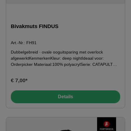
Bivakmuts FINDUS
Art.-Nr.: FH91
Dubbelgebreid · ovale ooguitsparing met overlock
afgewerktKenmerkenKleur: deep nightIdeaal voor:
Orderpicker Materiaal:100% polyacrylSerie: CATAPULT
Toepassingsgebied-49°C0°C10°C20°C Wassen &amp;
verzorgen
€ 7,00*
Details