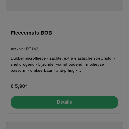
Fleecemuts BOB
Art.-Nr.: RT142
Dubbel microfleece · zachte, extra elastische stretchstof ·
snel drogend · bijzonder warmhoudend · modieuze
pasvorm · omkeerbaar · anti-pilling ·
wasbaarKenmerkenKleur:
marineblauw/zwartMateriaal:100% polyester, 200 g/m2
€ 5,90*
Toepassingsgebied-49°C0°C10°C20°C
Details