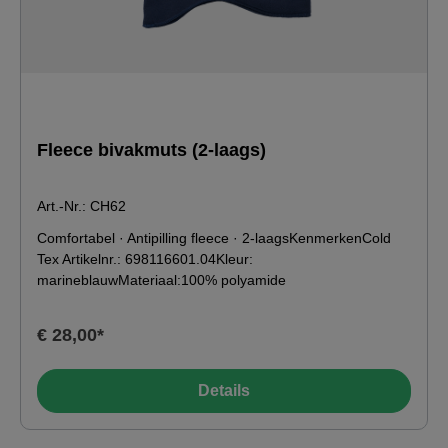
Fleece bivakmuts (2-laags)
Art.-Nr.: CH62
Comfortabel · Antipilling fleece · 2-laagsKenmerkenCold
Tex Artikelnr.: 698116601.04Kleur:
marineblauwMateriaal:100% polyamide
€ 28,00*
Details