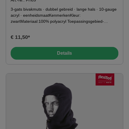
Art.-Nr.: FH89
3-gats bivakmuts · dubbel gebreid · lange hals · 10-gauge
acryl · eenheidsmaatKenmerkenKleur:
zwartMateriaal:100% polyacryl Toepassingsgebied-
49°C0°C10°C20°C Wassen &amp; verzorgen
€ 11,50*
Details