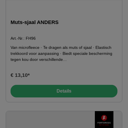
Muts-sjaal ANDERS
Art.-Nr.: FH96
Van microfleece · Te dragen als muts of sjaal · Elastisch
trekkoord voor aanpassing · Biedt speciale bescherming
tegen kou door verschillende
draagcombinatiesKenmerkenKleur: marineblauw /
zwartIdeaal voor: Orderpicker Materiaal:100%
€ 13,10*
polyesterSerie: CATAPULT Toepassingsgebied-
49°C0°C10°C20°C Wassen &amp; verzorgen
Details