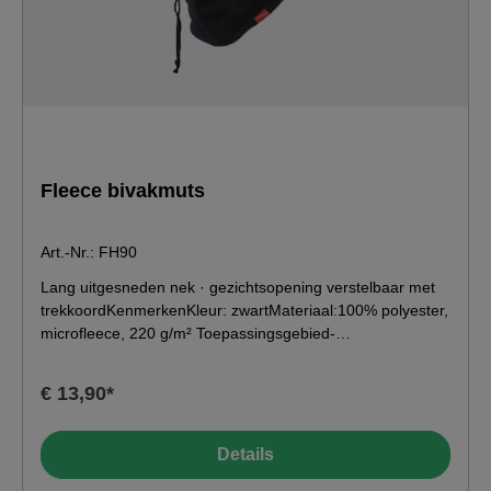
Fleece bivakmuts
Art.-Nr.: FH90
Lang uitgesneden nek · gezichtsopening verstelbaar met
trekkoordKenmerkenKleur: zwartMateriaal:100% polyester,
microfleece, 220 g/m² Toepassingsgebied-
49°C0°C10°C20°C Wassen &amp; verzorgen
€ 13,90*
Details