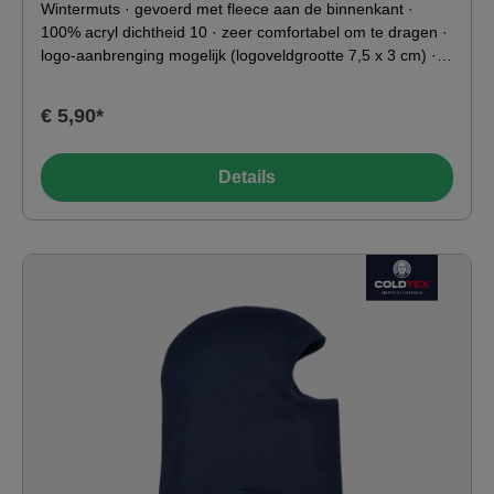
Wintermuts · gevoerd met fleece aan de binnenkant ·
100% acryl dichtheid 10 · zeer comfortabel om te dragen ·
logo-aanbrenging mogelijk (logoveldgrootte 7,5 x 3 cm) ·
logoveld bevindt zich aan de achterkant van de muts ·
maten: universeelKenmerkenKleur: zwart
€ 5,90*
Toepassingsgebied-49°C0°C10°C20°C
Details