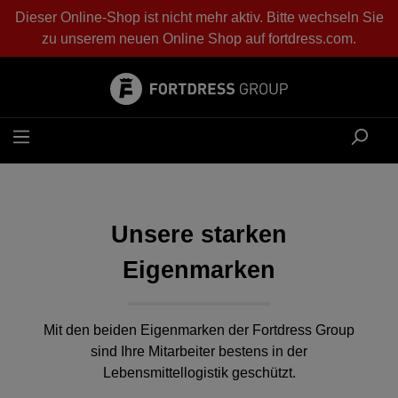
Dieser Online-Shop ist nicht mehr aktiv. Bitte wechseln Sie
alt springen
zu unserem neuen Online Shop auf
fortdress.com
.
Unsere starken
Eigenmarken
Mit den beiden Eigenmarken der Fortdress Group
sind Ihre Mitarbeiter bestens in der
Lebensmittellogistik geschützt.