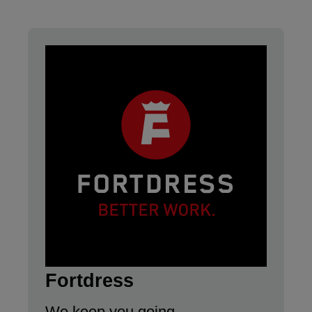
Fortdress
We keep you going.